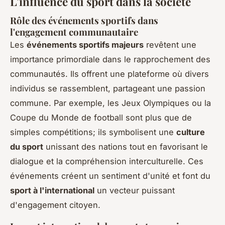
L'influence du sport dans la société
Rôle des événements sportifs dans
l'engagement communautaire
Les
événements sportifs majeurs
revêtent une
importance primordiale dans le rapprochement des
communautés. Ils offrent une plateforme où divers
individus se rassemblent, partageant une passion
commune. Par exemple, les Jeux Olympiques ou la
Coupe du Monde de football sont plus que de
simples compétitions; ils symbolisent une
culture
du sport
unissant des nations tout en favorisant le
dialogue et la compréhension interculturelle. Ces
événements créent un sentiment d'unité et font du
sport à l'international
un vecteur puissant
d'engagement citoyen.