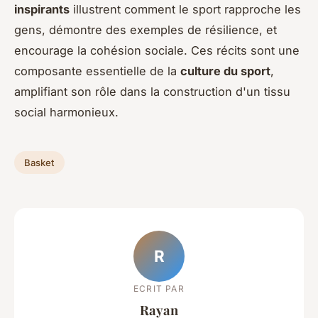
inspirants
illustrent comment le sport rapproche les
gens, démontre des exemples de résilience, et
encourage la cohésion sociale. Ces récits sont une
composante essentielle de la
culture du sport
,
amplifiant son rôle dans la construction d'un tissu
social harmonieux.
Basket
R
ECRIT PAR
Rayan