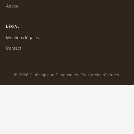
Accueil
LÉGAL
Mentions légales
Contact
© 2026 Clubhippique Dubousquet. Tous droits réservés.